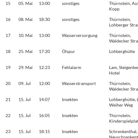
15
05. Mai
13:00
sonstiges
Thürnstein, Au
Kopp
16
08. Mai
18:30
sonstiges
Thürnstein,
Lohberger Str
17
10. Mai
13:00
Wasserversorgung
Thürnstein,
Waldecker Str
18
25. Mai
17:20
Ölspur
Lohberghütte
19
29. Mai
12:23
Fehlalarm
Lam, Steigenbe
Hotel
20
09. Jul
12:00
Wasserstransport
Thürnstein,
Waldecker Str
21
15. Jul
14:07
Insekten
Lohberghütte, 
Weiher Weg
22
15. Jul
16:05
Insekten
Thürnstein,
Kinderspielpla
23
15. Jul
18:15
Insekten
Schrenkenthal,
Neuschrenkent