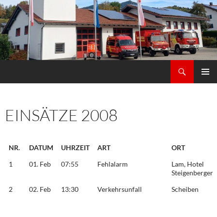
Zum
Inhalt
springen
Suchen
Freiwilligen Feuerwehr Thürnstein Schrenkenthal
PRIMÄR
MENÜ
EINSÄTZE 2008
NR.
DATUM
UHRZEIT
ART
ORT
1
01. Feb
07:55
Fehlalarm
Lam, Hotel
Steigenberger
2
02. Feb
13:30
Verkehrsunfall
Scheiben