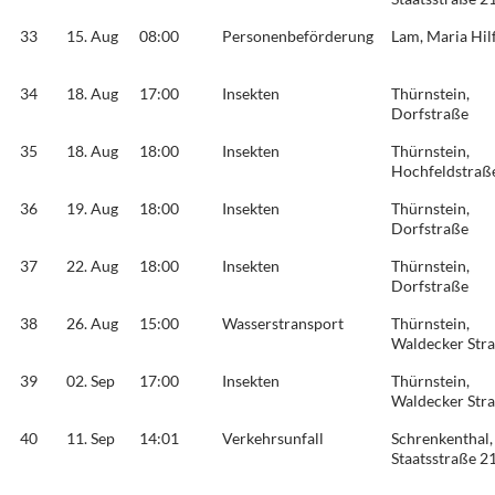
33
15. Aug
08:00
Personenbeförderung
Lam, Maria Hil
34
18. Aug
17:00
Insekten
Thürnstein,
Dorfstraße
35
18. Aug
18:00
Insekten
Thürnstein,
Hochfeldstraß
36
19. Aug
18:00
Insekten
Thürnstein,
Dorfstraße
37
22. Aug
18:00
Insekten
Thürnstein,
Dorfstraße
38
26. Aug
15:00
Wasserstransport
Thürnstein,
Waldecker Str
39
02. Sep
17:00
Insekten
Thürnstein,
Waldecker Str
40
11. Sep
14:01
Verkehrsunfall
Schrenkenthal,
Staatsstraße 2