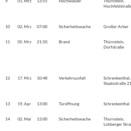
9
01. Mrz
13:55
Hochwasser
Thürnstein,
Hochfeldstraß
10
02. Mrz
07:00
Sicherheitswache
Großer Arber
11
05. Mrz
21:50
Brand
Thürnstein,
Dorfstraße
12
17. Mrz
10:48
Verkehrsunfall
Schrenkenthal,
Staatsstraße 2
13
19. Apr
13:00
Türöffnung
Schrenkenthal
14
02. Mai
13:00
Sicherheitswache
Thürnstein,
Lohberger Str