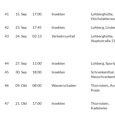
41
15. Sep
17:00
Insekten
Lohberghütte,
Höchstätterwe
42
23. Sep
17:45
Insekten
Lohberg, Lind
43
24. Sep
02:13
Verkehrsunfall
Lohberghütte,
Staatsstraße 2
44
27. Sep
11:00
Insekten
Lohberg, Sport
45
30. Sep
18:00
Insekten
Schrenkenthal,
Neuschrenkent
46
09. Okt
08:00
Wasserschaden
Thürnstein, Au
Kopp
47
21. Okt
17:00
Insekten
Thürnstein,
Kadeiwies