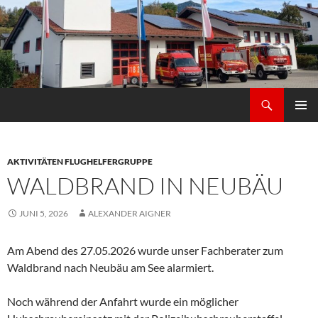
Zum
Inhalt
springen
Suchen
Freiwilligen Feuerwehr Thürnstein Schrenkenthal
PRIMÄR
MENÜ
AKTIVITÄTEN FLUGHELFERGRUPPE
WALDBRAND IN NEUBÄU
JUNI 5, 2026
ALEXANDER AIGNER
Am Abend des 27.05.2026 wurde unser Fachberater zum
Waldbrand nach Neubäu am See alarmiert.
Noch während der Anfahrt wurde ein möglicher