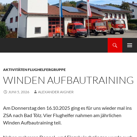
Zum
Inhalt
springen
Suchen
Freiwilligen Feuerwehr Thürnstein Schrenkenthal
PRIMÄR
MENÜ
AKTIVITÄTEN FLUGHELFERGRUPPE
WINDEN AUFBAUTRAINING
JUNI 5, 2026
ALEXANDER AIGNER
Am Donnerstag den 16.10.2025 ging es für uns wieder mal ins
ZSA nach Bad Tölz. Vier Flughelfer nahmen am jährlichen
Winden Aufbautraining teil.