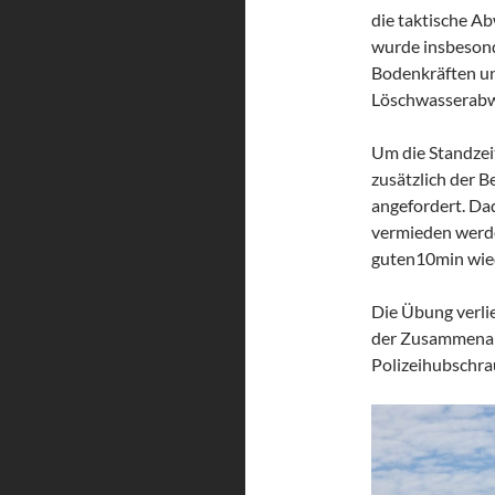
die taktische Ab
wurde insbeson
Bodenkräften und
Löschwasserabwü
Um die Standzei
zusätzlich der 
angefordert. Da
vermieden werd
guten10min wied
Die Übung verlie
der Zusammenarb
Polizeihubschrau