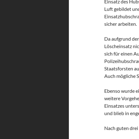
Einsatz des Hub
Luft gebildet u
Einsatzhubschra
sicher arbeiten.
Da aufgrund der
Löscheinsatz ni
sich für einen 
Polizeihubschra
Staatsforsten a
Auch mögliche Sp
Ebenso wurde ei
weitere Vorgehe
Einsatzes unters
und blieb in eng
Nach guten drei 