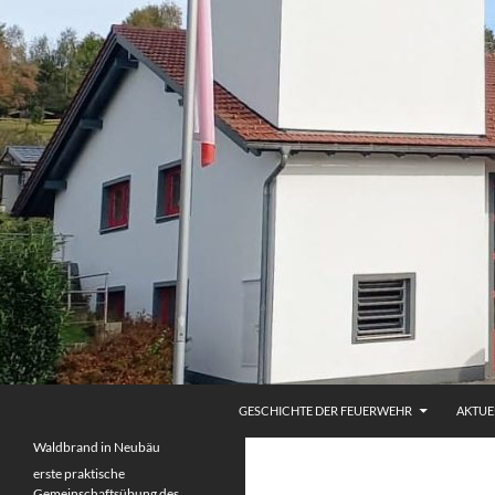
Zum
Inhalt
springen
Suchen
Freiwilligen Feuerwehr Thürnstein Schrenkenthal
GESCHICHTE DER FEUERWEHR
AKTUE
Waldbrand in Neubäu
erste praktische
Gemeinschaftsübung des