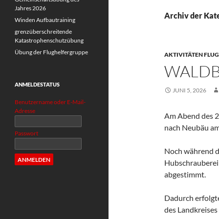
Jahres 2026
Archiv der Kat
Winden Aufbautraining
grenzüberschreitende
Katastrophenschutzübung
Übung der Flughelfergruppe
AKTIVITÄTEN FLU
WALDB
ANMELDESTATUS
JUNI 5, 2026
Benutzername oder E-Mail-
Adresse
Am Abend des 2
nach Neubäu am 
Passwort
Noch während de
Hubschrauberein
abgestimmt.
Dadurch erfolgt
des Landkreises