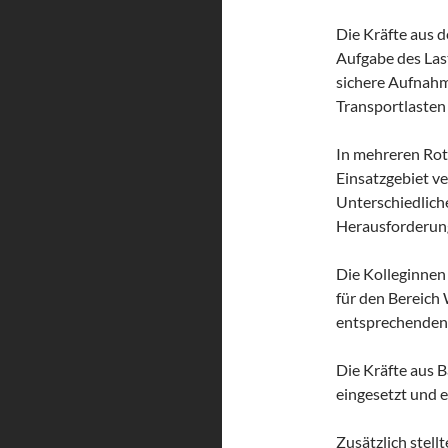
Die Kräfte aus
Aufgabe des Las
sichere Aufnahm
Transportlasten
In mehreren Rot
Einsatzgebiet v
Unterschiedliche
Herausforderung
Die Kolleginne
für den Bereic
entsprechenden 
Die Kräfte aus 
eingesetzt und 
Zusätzlich stel