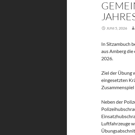
GEMEI
JAHRES
JUNI 5, 2026
In Sitzambuch b
aus Amberg die 
2026.
Ziel der Übung 
eingesetzten Kr
Zusammenspiel m
Neben der Polize
Polizeihubschra
Einsatzhubschr
Luftfahrzeuge w
Übungsabschnit