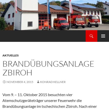
Zum
Inhalt
springen
Suchen
Freiwilligen Feuerwehr Thürnstein Schrenkenthal
PRIMÄR
MENÜ
AKTUELLES
BRANDÜBUNGSANLAGE
ZBIROH
NOVEMBER 4, 2015
KONRAD KELLNER
Vom 9. – 11. Oktober 2015 besuchten vier
Atemschutzgeräteträger unserer Feuerwehr die
Brandübungsanlage im tschechischen Zbiroh. Nach einer