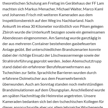
theoretischen Schulung am Freitag im Gerätehaus der FF Lam
machten sich Markus Menacher, Michael Walter, Marco Kaml
und Johannes Frisch mit weiteren Kameraden aus dem
Inspektionsbereich auf den Weg ins Nachbarland. Nach
Ankunft im etwa 30 Kilometer nordöstlich von Pilsen gelegen
Zbiroh wurde die Unterkunft bezogen sowie ein gemeinsamen
Abendessen eingenommen. Am Samstag wurde ganztägig in
der aus mehreren Container bestehenden gasbefeuerten
Anlage geübt. Bei unterschiedlichen Brandszenarien konnte
dabei der richtige Einsatz der Löschwassermenge sowie der
Strahlrohrführung geprobt werden. Jeden Atemschutztrupp
stand dabei ein erfahrener Berufsfeuerwehrmann aus
Tschechien zur Seite. Sprachliche Barrieren wurden durch
erfahrene Dolmetscher aus dem Feuerwehrbereich
überwunden. Auch am Sonntag standen noch mehrstündigen
Brandsimulationen auf dem Übungsplan. Anschließend wurde
am späten Nachmittag die Heimreise angetreten. Unsere
Kameraden bedanken sich bei den tschechischen Kollegen für
dieses anspruchsvolle aber vor allem lehrreiche Wochenende