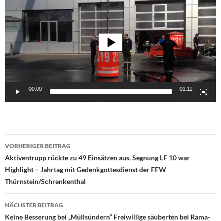
Player
00:00
01:11
Beitragsnavigation
VORHERIGER BEITRAG
Aktiventrupp rückte zu 49 Einsätzen aus, Segnung LF 10 war
Highlight – Jahrtag mit Gedenkgottesdienst der FFW
Thürnstein/Schrenkenthal
NÄCHSTER BEITRAG
Keine Besserung bei „Müllsündern“ Freiwillige säuberten bei Rama-