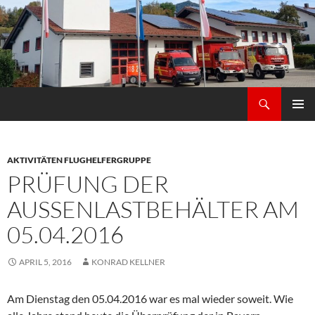
Zum
Inhalt
springen
Suchen
Freiwilligen Feuerwehr Thürnstein Schrenkenthal
PRIMÄR
MENÜ
AKTIVITÄTEN FLUGHELFERGRUPPE
PRÜFUNG DER
AUSSENLASTBEHÄLTER AM 0
5.04.2016
APRIL 5, 2016
KONRAD KELLNER
Am Dienstag den 05.04.2016 war es mal wieder soweit. Wie